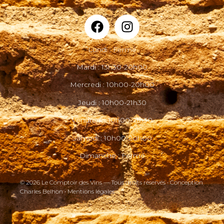
Lundi : Fermé
Mardi : 13h30-20h00
Mercredi : 10h00-20h00
Jeudi : 10h00-21h30
Vendredi : 10h00-21h30
Samedi : 10h00-20h00
Dimanche : Fermé
© 2026 Le Comptoir des Vins — Tous droits réservés • Conception
Charles Belhon •
Mentions légales