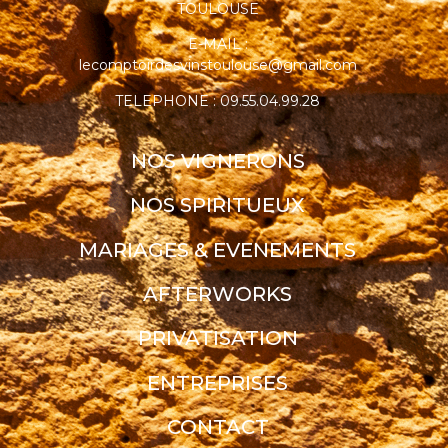
TOULOUSE
E-MAIL :
lecomptoirdesvinstoulouse@gmail.com
TELEPHONE : 09.55.04.99.28
NOS VIGNERONS
NOS SPIRITUEUX
MARIAGES & EVENEMENTS
AFTERWORKS
PRIVATISATION
ENTREPRISES
CONTACT