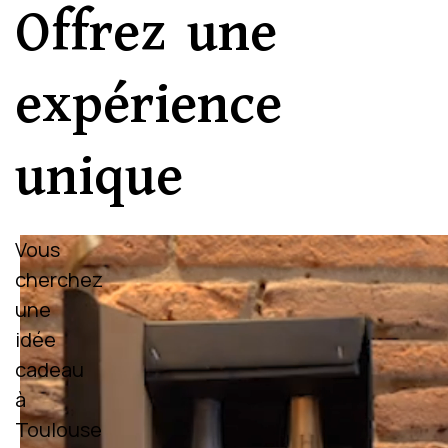
Offrez une
expérience
unique
Vous
cherchez
une
idée
cadeau
à
Toulouse