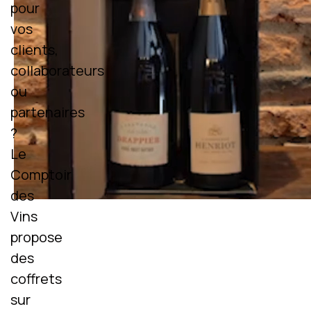
pour
vos
clients,
collaborateurs
ou
partenaires
?
Le
Comptoir
des
Vins
propose
des
coffrets
sur