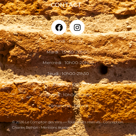
CONTACT
Lundi : Fermé
Mardi : 13h30-20h00
Mercredi : 10h00-20h00
Jeudi : 10h00-21h30
Vendredi : 10h00-21h30
Samedi : 10h00-20h00
Dimanche : Fermé
© 2026 Le Comptoir des Vins — Tous droits réservés • Conception
Charles Belhon •
Mentions légales