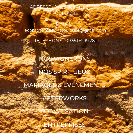
ADRESSE : 8, rue des Arts, 31000
TOULOUSE
E-MAIL :
lecomptoirdesvinstoulouse@gmail.com
TELEPHONE : 09.55.04.99.28
NOS VIGNERONS
NOS SPIRITUEUX
MARIAGES & EVENEMENTS
AFTERWORKS
PRIVATISATION
ENTREPRISES